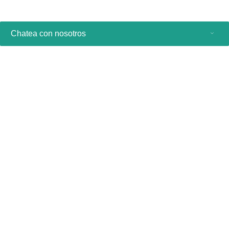
Chatea con nosotros
Productos de consumo
Profesionales sanitarios
Otras soluciones comerciales
Acerca de nosotros
Contacto y asistencia
Manténgase al día