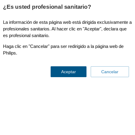
¿Es usted profesional sanitario?
La información de esta página web está dirigida exclusivamente a
Dosewise
profesionales sanitarios. Al hacer clic en "Aceptar", declara que
es profesional sanitario.
Haga clic en "Cancelar" para ser redirigido a la página web de
Philips.
Aceptar
Cancelar
El dilema de la dosis de
radiación:
riesgo, premios y la historia
real