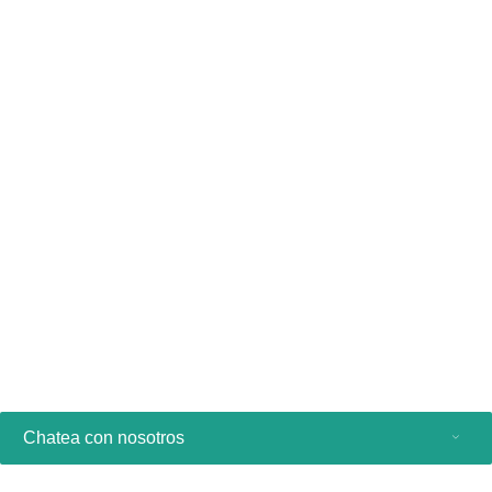
Shake it
Drop it
Bombard it
Bake it
Spray it
Chatea con nosotros