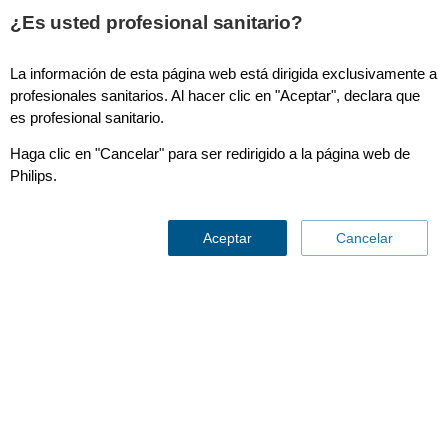
This page is also available in
United States (English)
¿Es usted profesional sanitario?
La información de esta página web está dirigida exclusivamente a
profesionales sanitarios. Al hacer clic en "Aceptar", declara que
es profesional sanitario.
Avalon US
Haga clic en "Cancelar" para ser redirigido a la página web de
Philips.
Aceptar
Cancelar