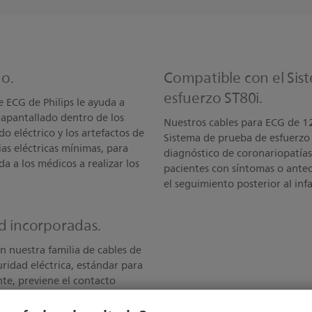
o.
Compatible con el Sis
esfuerzo ST80i.
de ECG de Philips le ayuda a
 apantallado dentro de los
Nuestros cables para ECG de 12
do eléctrico y los artefactos de
Sistema de prueba de esfuerzo S
ias eléctricas mínimas, para
diagnóstico de coronariopatías,
da a los médicos a realizar los
pacientes con síntomas o antec
el seguimiento posterior al inf
ad incorporadas.
n nuestra familia de cables de
ridad eléctrica, estándar para
ente, previene el contacto