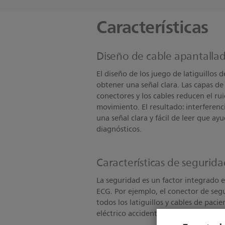
Características
Diseño de cable apantallad
El diseño de los juego de latiguillos 
obtener una señal clara. Las capas de
conectores y los cables reducen el rui
movimiento. El resultado: interferenc
una señal clara y fácil de leer que ayu
diagnósticos.
Características de segurid
La seguridad es un factor integrado e
ECG. Por ejemplo, el conector de segu
todos los latiguillos y cables de paci
eléctrico accidental.