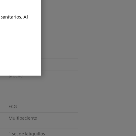
sanitarios. Al
12
Broche
ECG
Multipaciente
1 set de latiguillos