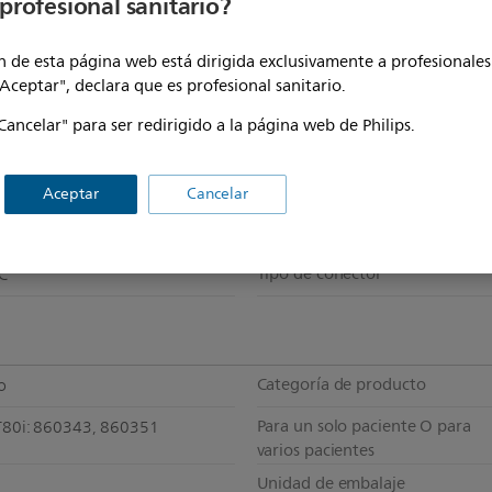
profesional sanitario?
 de esta página web está dirigida exclusivamente a profesionales 
"Aceptar", declara que es profesional sanitario.
Cancelar" para ser redirigido a la página web de Philips.
Aceptar
Cancelar
Número de latiguillos
stándar: 1,05 m
Tipo de conector
EC
Categoría de producto
o
Para un solo paciente O para
T80i: 860343, 860351
varios pacientes
Unidad de embalaje