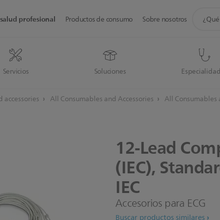
icono
salud profesional
Productos de consumo
Sobre nosotros
de
soporte
de
búsque
Servicios
Soluciones
Especialida
 accessories
All Consumables and Accessories
All Consumables 
12-Lead
Comp
(IEC),
Standa
IEC
Accesorios para ECG
Buscar productos similares