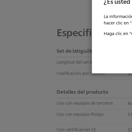
¿Es usted 
La información
hacer clic en 
Especificaciones
Haga clic en "
Set de latiguillos de ECG
Longitud del set de latiguillos
E
Codificación por colores
I
Detalles del producto
Uso con equipos de terceros
N
Uso con equipos Philips
S
Con certificación CE
Sí