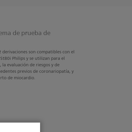
tema de prueba de
 derivaciones son compatibles con el
t80i Philips y se utilizan para el
 la evaluación de riesgos y de
edentes previos de coronariopatía, y
arto de miocardio.