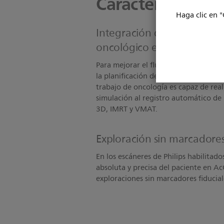
Características
Haga clic en "
Integración de Pinnacle³ pa
oncológico eficiente
Para mejorar el flujo de trabajo onco
la planificación del tratamiento Pinn
trabajo de oncología es capaz de reali
simulación al registro automático de 
3D, IMRT y VMAT.
Exploración sin marcadore
En los escáneres de Philips habilitado
absoluta y precisa del paciente en Ac
exploraciones sin marcadores fiducia