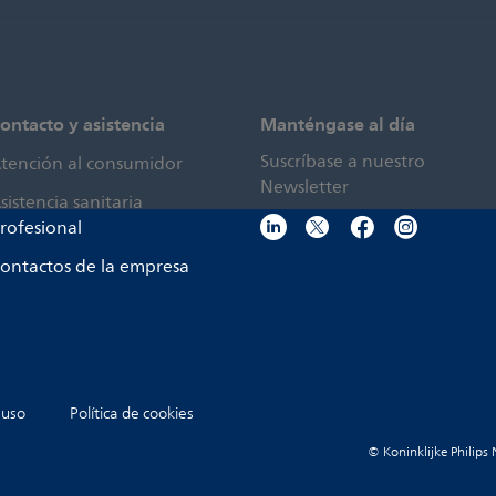
ontacto y asistencia
Manténgase al día
Suscríbase a nuestro
tención al consumidor
Newsletter
sistencia sanitaria
rofesional
ontactos de la empresa
 uso
Política de cookies
© Koninklijke Philips 