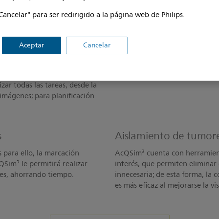
Cancelar" para ser redirigido a la página web de Philips.
ra un flujo de trabajo
Imágenes excelentes
Aceptar
Cancelar
La herramienta avanzada de cr
seguimiento de línea de píxel 
lógico, AcQSim³ se integra en
personalizadas para crear imá
acle³. Esta completa estación de
zar todas las tareas, desde la
imágenes; para planificación
s
Aislamiento de tumor
s para ello, la marcación
AcQSim³ cuenta con herramien
QSim³ le permitirá realizar
interés, que permiten eliminar
les, ahorrando tiempo.
innecesaria; de esta forma, l
es más eficaz al mejorarse la vi