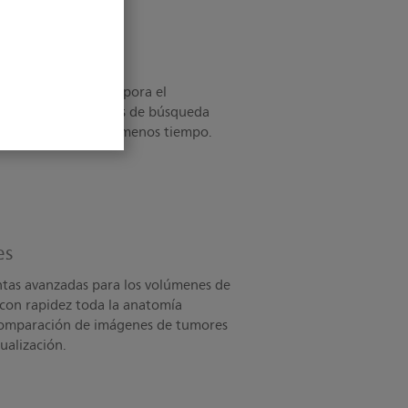
eación de DRR incorpora el
digital. Emplea tablas de búsqueda
genes excelentes en menos tiempo.
es
tas avanzadas para los volúmenes de
 con rapidez toda la anatomía
a comparación de imágenes de tumores
sualización.