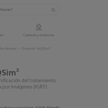
da
des
Contacto y asistencia
Plan Review
Pinnacle³ AcQSim³
Sim³
anificación del tratamiento
a por imágenes (IGRT)
ructuras vasculares, tejido blando,