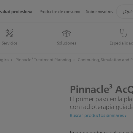
icono
salud profesional
Productos de consumo
Sobre nosotros
de
soporte
de
búsque
Servicios
Soluciones
Especialida
ógica
Pinnacle³ Treatment Planning
Contouring, Simulation and 
Pinnacle³
AcQ
El primer paso en la pl
con radioterapia guiad
Buscar productos similares
Imagine poder visualizar est