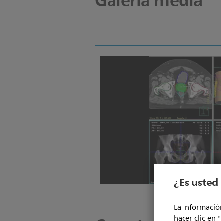
Galería media
¿Es usted 
La información
hacer clic en 