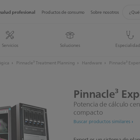
icono
salud profesional
Productos de consumo
Sobre nosotros
de
soporte
de
búsque
Servicios
Soluciones
Especialida
ógica
Pinnacle³ Treatment Planning
Hardware
Pinnacle³ Exper
Pinnacle³
Exp
Potencia de cálculo ce
compacto
Buscar productos similares
Expert es un sistema de plan