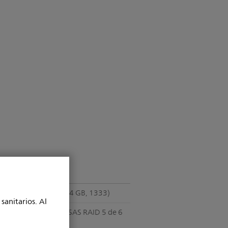
32 GB (8 DDR3, 4 GB, 1333)
sanitarios. Al
Controlador LSI SAS RAID 5 de 6
GB y 4 puertos