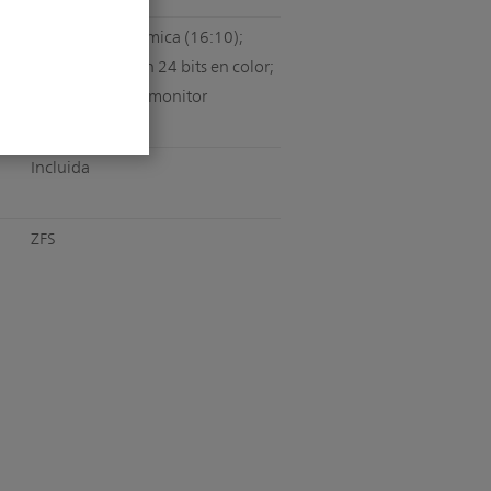
Pantalla panorámica (16:10);
1680 x 1050 con 24 bits en color;
compatible con monitor
extendido
Incluida
ZFS