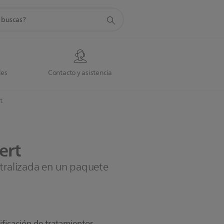
da
des
Contacto y asistencia
t
ert
ntralizada en un paquete
ificación de tratamientos