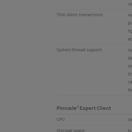
u
Thin client connections
Ad
pu
li
ac
System thread support
A
de
s
S
c
to
Pinnacle³ Expert Client
CPU
X
Storage space
N