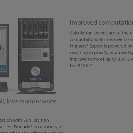
Improved computation
Calculation speeds are of the u
computationally intensive task
Pinnacle³ Expert is powered by
resulting in greatly improved
improvements of up to 350% v
the 810X.*
mall, low-maintenance
ocation with Sun Ray thin
 access Pinnacle³ on a variety of