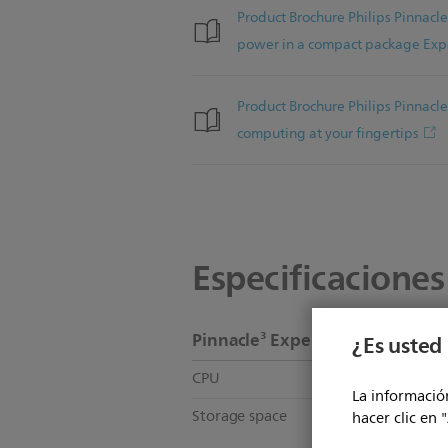
Product Brochure Philips Pinnacl
power in a compact package Exp
Product Brochure Philips Pinnacl
computing at your fingertips
Especificaciones
Pinnacle³ Expert Server
¿Es usted 
CPU
X
La información
Storage space
3
hacer clic en 