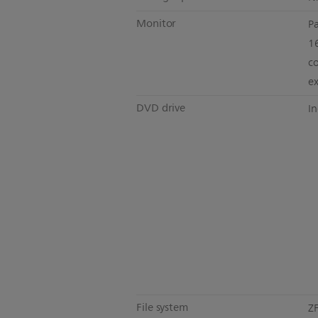
Monitor
Pa
16
c
e
DVD drive
In
File system
Z