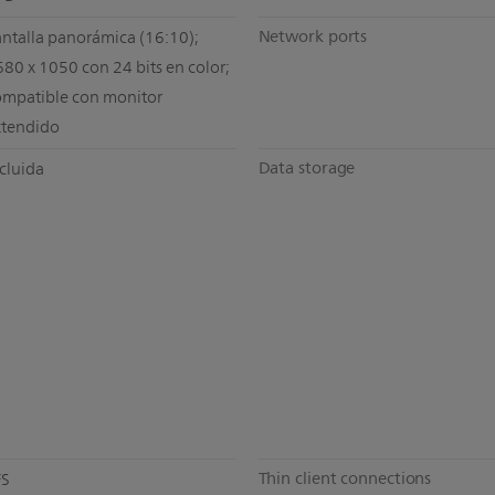
Network ports
ntalla panorámica (16:10);
80 x 1050 con 24 bits en color;
ompatible con monitor
xtendido
Data storage
cluida
Thin client connections
FS