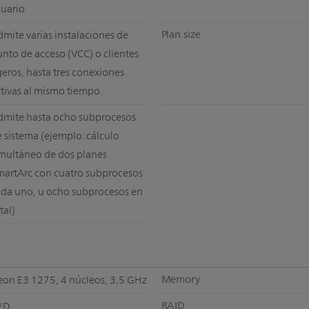
suario
Plan size
mite varias instalaciones de
nto de acceso (VCC) o clientes
geros, hasta tres conexiones
tivas al mismo tiempo.
dmite hasta ocho subprocesos
 sistema (ejemplo: cálculo
imultáneo de dos planes
martArc con cuatro subprocesos
ada uno, u ocho subprocesos en
tal)
Memory
eon E3 1275, 4 núcleos, 3,5 GHz
RAID
/D