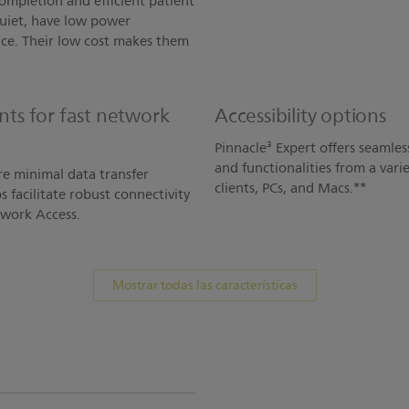
 completion and efficient patient
quiet, have low power
ce. Their low cost makes them
ts for fast network
Accessibility options
Pinnacle³ Expert offers seamless
and functionalities from a vari
ire minimal data transfer
clients, PCs, and Macs.**
s facilitate robust connectivity
twork Access.
Mostrar todas las características