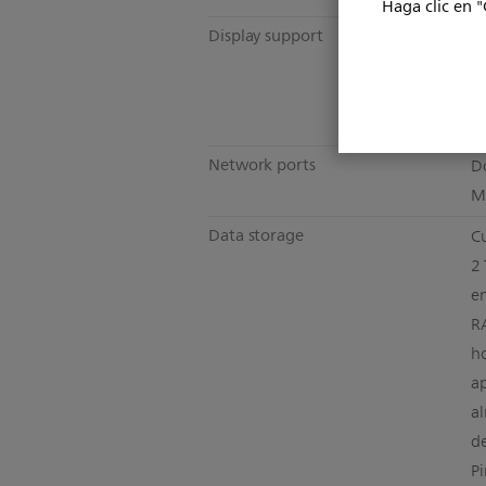
Haga clic en "
Display support
Pa
d
ár
1
Network ports
D
M
Data storage
C
2 
e
RA
ho
a
a
de
Pi