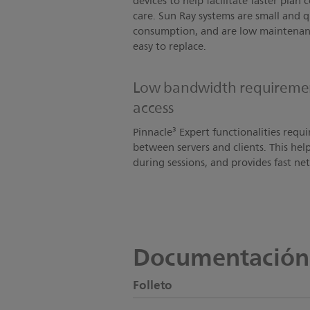
devices to help facilitate faster plan
care. Sun Ray systems are small and 
consumption, and are low maintenan
easy to replace.
Low bandwidth requiremen
access
Pinnacle³ Expert functionalities requ
between servers and clients. This help
during sessions, and provides fast ne
Documentación
Folleto