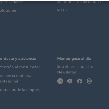
Soluciones de dictado
specialidades
oluciones
Más
ontacto y asistencia
Manténgase al día
Suscríbase a nuestro
tención al consumidor
Newsletter
sistencia sanitaria
rofesional
ontactos de la empresa