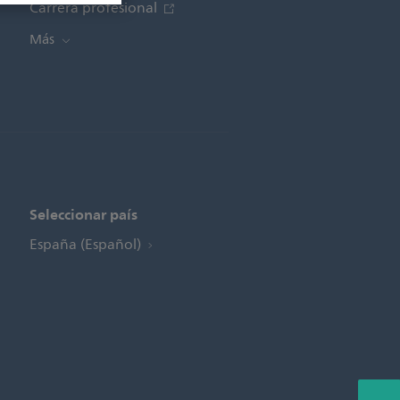
Carrera profesional
Más
Seleccionar país
España (Español)