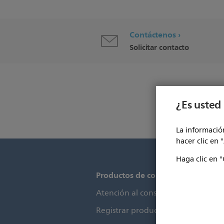
Contáctenos
Solicitar contacto
¿Es usted 
La información
hacer clic en 
Haga clic en "
Productos de consumo
P
Atención al consumidor
P
Registrar producto
S