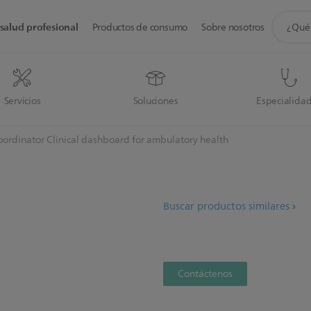
icono
salud profesional
Productos de consumo
Sobre nosotros
de
soporte
de
búsque
Servicios
Soluciones
Especialida
ordinator Clinical dashboard for ambulatory health
Buscar productos similares
Contáctenos