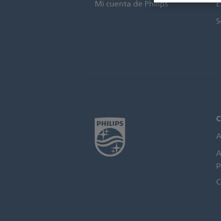
Mi cuenta de Philips
E
S
C
A
A
p
C