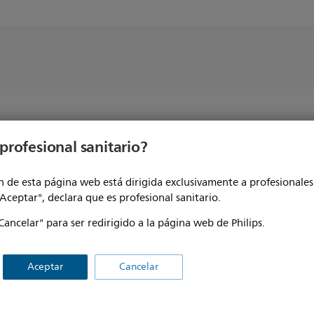
profesional sanitario?
 de esta página web está dirigida exclusivamente a profesionales 
"Aceptar", declara que es profesional sanitario.
Cancelar" para ser redirigido a la página web de Philips.
rofesionales sanitarios
Otras soluciones comerciale
Aceptar
Cancelar
Iluminación
roductos
Automoción
ervicios