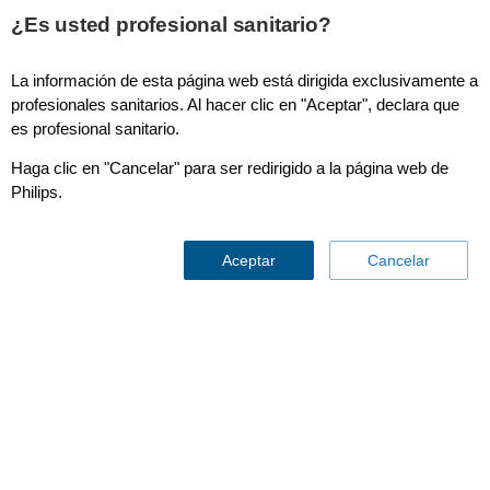
¿Es usted profesional sanitario?
La información de esta página web está dirigida exclusivamente a
Preferred and interactive room layouts
profesionales sanitarios. Al hacer clic en "Aceptar", declara que
es profesional sanitario.
Haga clic en "Cancelar" para ser redirigido a la página web de
Philips.
Aceptar
Cancelar
Perfect for early
site planning discussions
Contáctenos