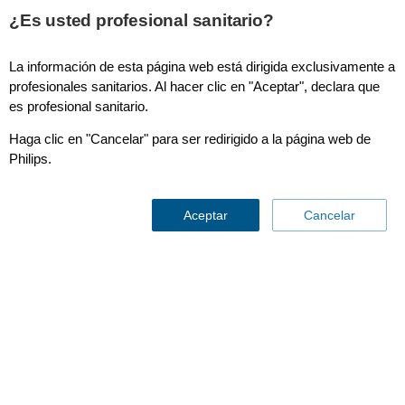
This page is also available in
United States (English)
¿Es usted profesional sanitario?
La información de esta página web está dirigida exclusivamente a
profesionales sanitarios. Al hacer clic en "Aceptar", declara que
es profesional sanitario.
Resonancia magnética
Haga clic en "Cancelar" para ser redirigido a la página web de
Philips.
Aceptar
Cancelar
Mayor fiabilidad diagnóstica