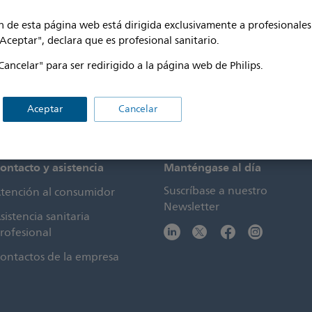
Soluciones de dictado
specialidades
 de esta página web está dirigida exclusivamente a profesionales 
oluciones
Más
"Aceptar", declara que es profesional sanitario.
Cancelar" para ser redirigido a la página web de Philips.
Aceptar
Cancelar
ontacto y asistencia
Manténgase al día
Suscríbase a nuestro
tención al consumidor
Newsletter
sistencia sanitaria
rofesional
ontactos de la empresa