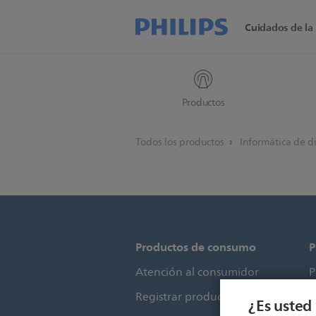
Cuidados de la 
Productos
Todos los productos
Informática de d
Productos de consumo
P
Atención al consumidor
P
Registrar producto
S
¿Es usted 