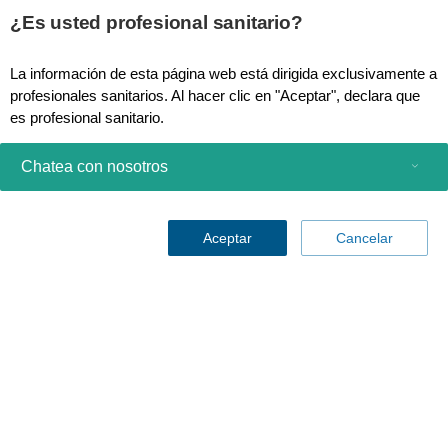
¿Es usted profesional sanitario?
La información de esta página web está dirigida exclusivamente a
profesionales sanitarios. Al hacer clic en "Aceptar", declara que
es profesional sanitario.
Haga clic en "Cancelar" para ser redirigido a la página web de
Chatea con nosotros
Philips.
Productos de consumo
Aceptar
Cancelar
Profesionales sanitarios
Otras soluciones comerciales
Acerca de nosotros