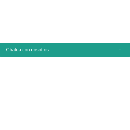
Diseño modular para mayor flexibilidad y eficencia
Ver producto
Chatea con nosotros
Productos de consumo
Profesionales sanitarios
Otras soluciones comerciales
Acerca de nosotros