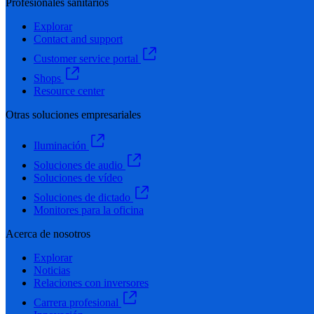
Profesionales sanitarios
Explorar
Contact and support
Customer service portal
Shops
Resource center
Otras soluciones empresariales
Iluminación
Soluciones de audio
Soluciones de vídeo
Soluciones de dictado
Monitores para la oficina
Acerca de nosotros
Explorar
Noticias
Relaciones con inversores
Carrera profesional