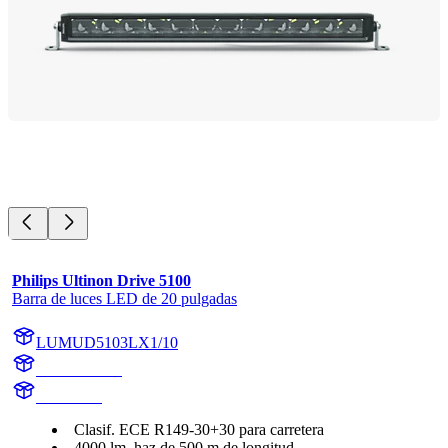
Philips Ultinon Drive 5100
Barra de luces LED de 20 pulgadas
LUMUD5103LX1/10
UD5103LX1
UD5103L
Clasif. ECE R149-30+30 para carretera
4000 lm, haz de 500 m de longitud