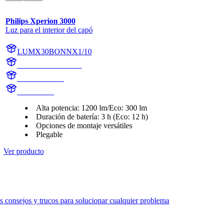
Philips Xperion 3000
Luz para el interior del capó
LUMX30BONNX1/10
LUMX30BONNX1
X30BONNX1
X30BONN
Alta potencia: 1200 lm/Eco: 300 lm
Duración de batería: 3 h (Eco: 12 h)
Opciones de montaje versátiles
Plegable
Ver producto
 consejos y trucos para solucionar cualquier problema