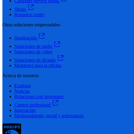
Customer service portal
Shops
Resource center
Otras soluciones empresariales
Iluminación
Soluciones de audio
Soluciones de vídeo
Soluciones de dictado
Monitores para la oficina
Acerca de nosotros
Explorar
Noticias
Relaciones con inversores
Carrera profesional
Innovación
Medioambiente, social y gobernanza