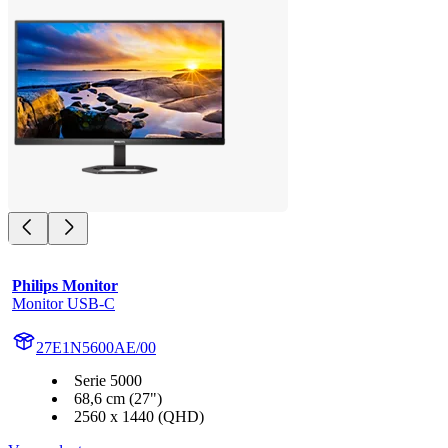
Philips Monitor
Monitor USB-C
27E1N5600AE/00
Serie 5000
68,6 cm (27")
2560 x 1440 (QHD)