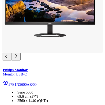
Philips Monitor
Monitor USB-C
27E1N5600AE/00
Serie 5000
68,6 cm (27")
2560 x 1440 (QHD)