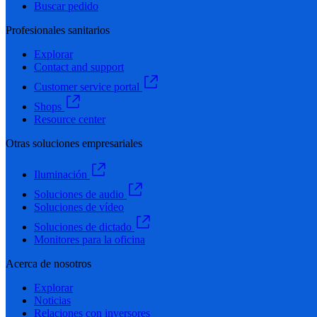
Buscar pedido
Profesionales sanitarios
Explorar
Contact and support
Customer service portal
Shops
Resource center
Otras soluciones empresariales
Iluminación
Soluciones de audio
Soluciones de vídeo
Soluciones de dictado
Monitores para la oficina
Acerca de nosotros
Explorar
Noticias
Relaciones con inversores