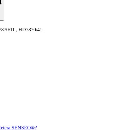
4
870/11
,
HD7870/41
.
 cafetera SENSEO®?