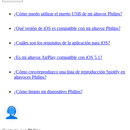
¿Cómo puedo utilizar el puerto USB de mi altavoz Philips?
¿Qué vesión de iOS es compatible con mi altavoz Philips?
¿Cuáles son los requisitos de la aplicación para iOS?
¿Es mi altavoz AirPlay compatible con iOS 5.1?
¿Cómo creo/reproduzco una lista de reproducción Spotify en
altavoces Philips?
¿Cómo limpio mi dispositivo Philips?