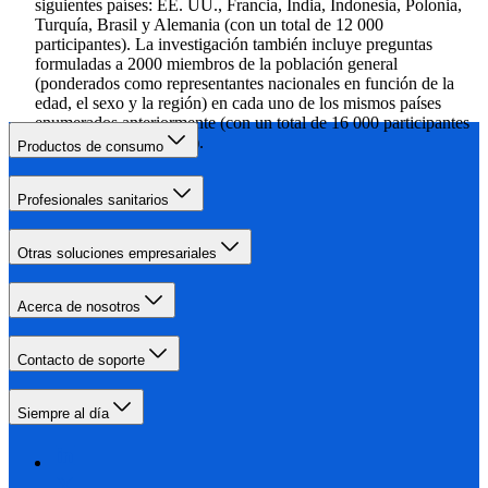
siguientes países: EE. UU., Francia, India, Indonesia, Polonia,
Turquía, Brasil y Alemania (con un total de 12 000
participantes). La investigación también incluye preguntas
formuladas a 2000 miembros de la población general
(ponderados como representantes nacionales en función de la
edad, el sexo y la región) en cada uno de los mismos países
enumerados anteriormente (con un total de 16 000 participantes
de la población general).
Productos de consumo
Profesionales sanitarios
Otras soluciones empresariales
Acerca de nosotros
Contacto de soporte
Siempre al día