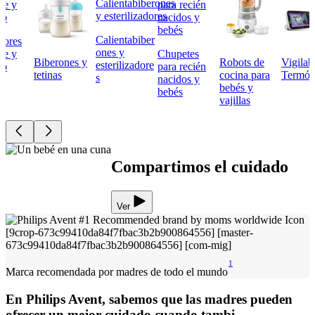
Calientabiber
tores
ones y
he y
Chupetes
Biberones y
Robots de
Vigilab
esterilizadore
do
para recién
tetinas
cocina para
Termóm
s
nacidos y
bebés y
bebés
vajillas
Compartimos el cuidado
Ver
1
Marca recomendada por madres de todo el mundo
En Philips Avent, sabemos que las madres pueden
ofrecer un mejor cuidado cuando tambi...