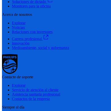
Soluciones de dictado
Monitores para la oficina
Acerca de nosotros
Explorar
Noticias
Relaciones con inversores
Carrera profesional
Innovación
Medioambiente, social y gobernanza
Contacto de soporte
Explorar
Servicio de atención al cliente
Asistencia sanitaria profesional
Contactos de la empresa
Siempre al día