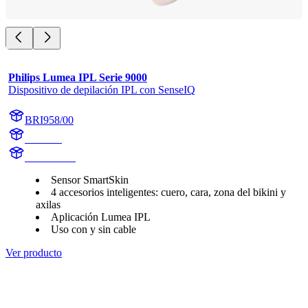
Philips Lumea IPL Serie 9000
Dispositivo de depilación IPL con SenseIQ
BRI958/00
BR1958
BR1958/00
Sensor SmartSkin
4 accesorios inteligentes: cuero, cara, zona del bikini y
axilas
Aplicación Lumea IPL
Uso con y sin cable
Ver producto