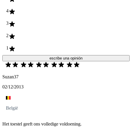
4
3
2
1
escribe una opinión
Suzan37
02/12/2013
België
Het toestel geeft ons volledige voldoening.