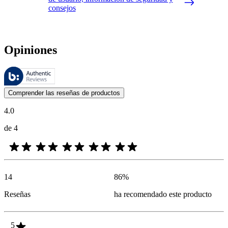
consejos
Opiniones
Estas reseñas las gestiona Bazaarvoice y cumplen con la política de au
Las opiniones de los clientes en forma de reseñas de productos y calif
Comprender las reseñas de productos
4.0
de 4
14
86
%
Reseñas
ha recomendado este producto
5