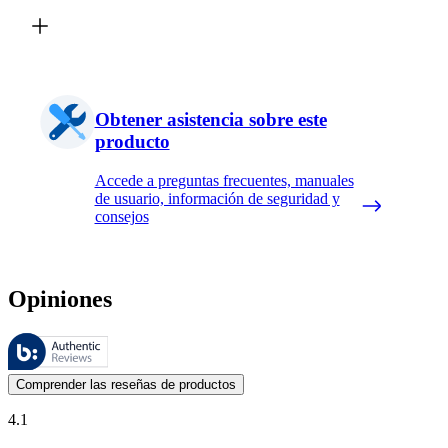
Obtener asistencia sobre este
producto
Accede a preguntas frecuentes, manuales
de usuario, información de seguridad y
consejos
Opiniones
Estas reseñas las gestiona Bazaarvoice y cumplen con la política de au
Las opiniones de los clientes en forma de reseñas de productos y calif
Comprender las reseñas de productos
4.1