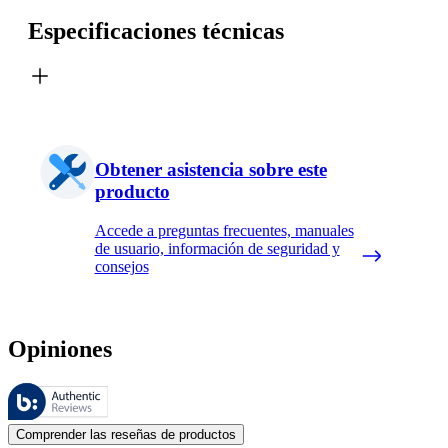
Especificaciones técnicas
Obtener asistencia sobre este
producto
Accede a preguntas frecuentes, manuales
de usuario, información de seguridad y
consejos
Opiniones
Estas reseñas las gestiona Bazaarvoice y cumplen con la política de au
Las opiniones de los clientes en forma de reseñas de productos y calif
Comprender las reseñas de productos