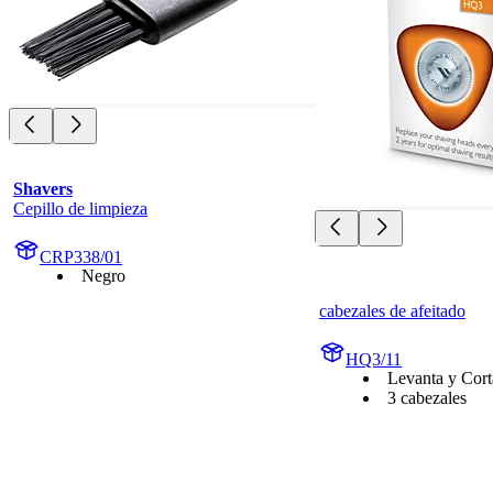
Shavers
Cepillo de limpieza
CRP338/01
Negro
cabezales de afeitado
HQ3/11
Levanta y Cort
3 cabezales