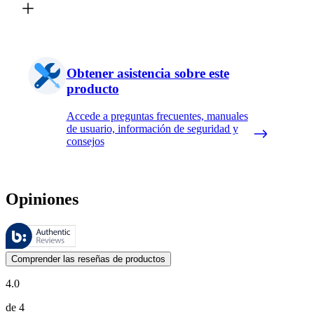
Obtener asistencia sobre este
producto
Accede a preguntas frecuentes, manuales
de usuario, información de seguridad y
consejos
Opiniones
Estas reseñas las gestiona Bazaarvoice y cumplen con la política de au
Las opiniones de los clientes en forma de reseñas de productos y calif
Comprender las reseñas de productos
4.0
de 4