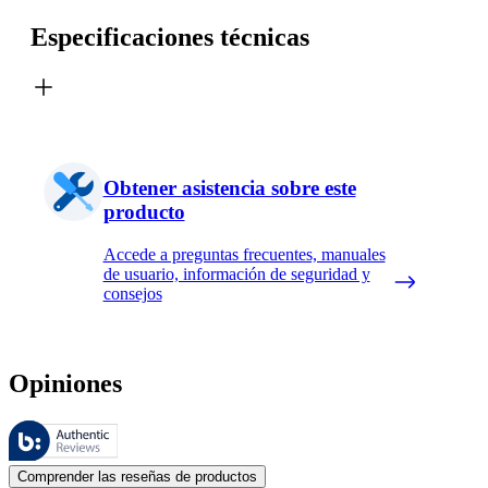
Especificaciones técnicas
Obtener asistencia sobre este
producto
Accede a preguntas frecuentes, manuales
de usuario, información de seguridad y
consejos
Opiniones
Estas reseñas las gestiona Bazaarvoice y cumplen con la política de au
Las opiniones de los clientes en forma de reseñas de productos y calif
Comprender las reseñas de productos