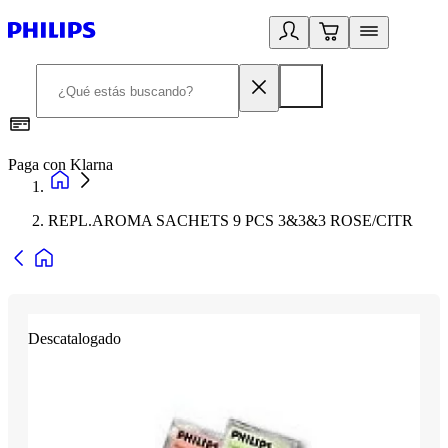
Paga con Klarna
R
REPL.AROMA SACHETS 9 PCS 3&3&3 ROSE/CITR
Descatalogado