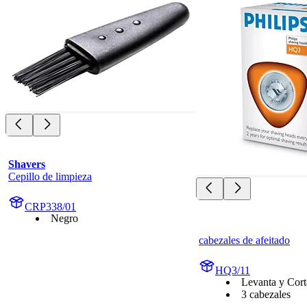
Shavers
Cepillo de limpieza
CRP338/01
Negro
cabezales de afeitado
HQ3/11
Levanta y Cort
3 cabezales