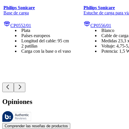
Philips Sonicare
Philips Sonicare
Base de carga
Estuche de carga para vi
CP0552/01
CP0556/01
Plata
Blanco
Países europeos
Cable de carga
Longitud del cable: 95 cm
Medidas 23,3 x
2 patillas
Voltaje: 4,75-
Carga con la base o el vaso
Potencia: 1,5 
Opiniones
Estas reseñas las gestiona Bazaarvoice y cumplen con la política de au
Las opiniones de los clientes en forma de reseñas de productos y calif
Comprender las reseñas de productos