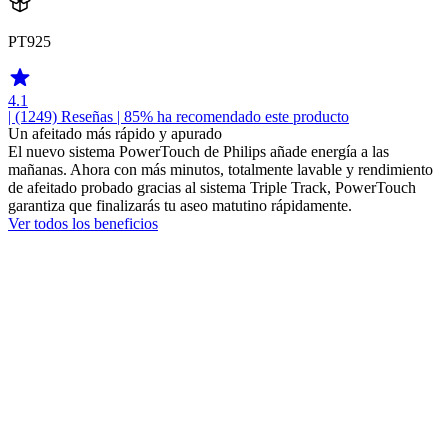
PT925
4.1
| (1249)
Reseñas
| 85% ha recomendado este producto
Un afeitado más rápido y apurado
El nuevo sistema PowerTouch de Philips añade energía a las
mañanas. Ahora con más minutos, totalmente lavable y rendimiento
de afeitado probado gracias al sistema Triple Track, PowerTouch
garantiza que finalizarás tu aseo matutino rápidamente.
Ver todos los beneficios