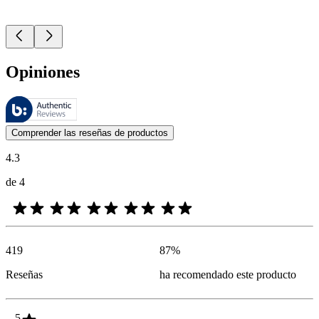
Opiniones
Estas reseñas las gestiona Bazaarvoice y cumplen con la política de au
Las opiniones de los clientes en forma de reseñas de productos y calif
Comprender las reseñas de productos
4.3
de 4
419
87
%
Reseñas
ha recomendado este producto
5