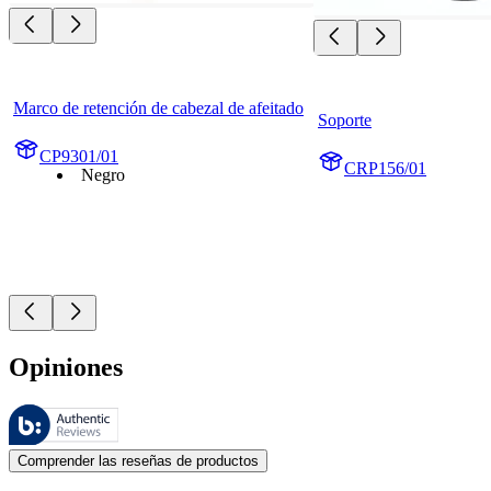
Marco de retención de cabezal de afeitado
Soporte
CP9301/01
CRP156/01
Negro
Opiniones
Estas reseñas las gestiona Bazaarvoice y cumplen con la política de au
Las opiniones de los clientes en forma de reseñas de productos y calif
Comprender las reseñas de productos