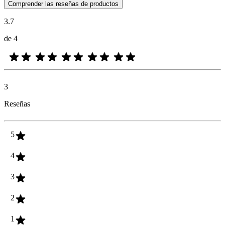
Las opiniones de los clientes en forma de reseñas de productos y calif
Comprender las reseñas de productos
3.7
de 4
3
Reseñas
5
4
3
2
1