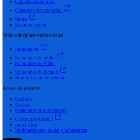
Contact and support
Customer service portal
Shops
Resource center
Otras soluciones empresariales
Iluminación
Soluciones de audio
Soluciones de vídeo
Soluciones de dictado
Monitores para la oficina
Acerca de nosotros
Explorar
Noticias
Relaciones con inversores
Carrera profesional
Innovación
Medioambiente, social y gobernanza