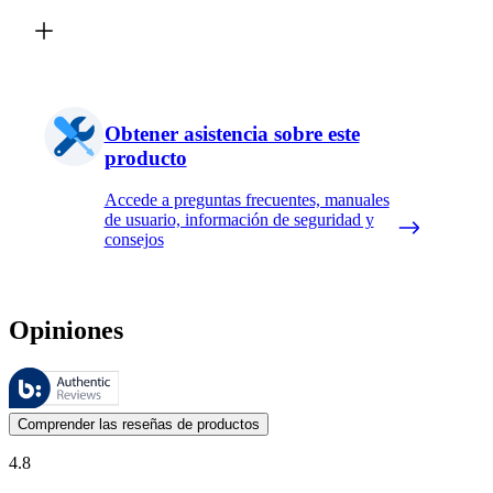
Obtener asistencia sobre este
producto
Accede a preguntas frecuentes, manuales
de usuario, información de seguridad y
consejos
Opiniones
Estas reseñas las gestiona Bazaarvoice y cumplen con la política de au
Las opiniones de los clientes en forma de reseñas de productos y calif
Comprender las reseñas de productos
4.8