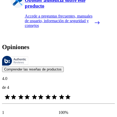
Obtener asistencia sobre este
producto
Accede a preguntas frecuentes, manuales
de usuario, información de seguridad y
consejos
Opiniones
Estas reseñas las gestiona Bazaarvoice y cumplen con la política de au
Las opiniones de los clientes en forma de reseñas de productos y calif
Comprender las reseñas de productos
4.0
de 4
1
100
%