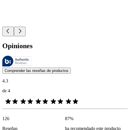
Opiniones
Estas reseñas las gestiona Bazaarvoice y cumplen con la política de au
Las opiniones de los clientes en forma de reseñas de productos y calif
Comprender las reseñas de productos
4.3
de 4
126
87
%
Reseñas
ha recomendado este producto