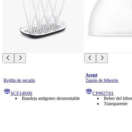
Avent
Rejilla de secado
Tapón de biberón
SCF149/00
CP9927/01
Bandeja antigoteo desmontable
Beber del bibe
Transparente