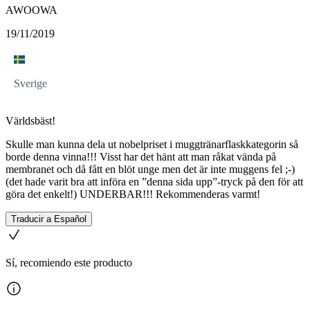
AWOOWA
19/11/2019
Sverige
Världsbäst!
Skulle man kunna dela ut nobelpriset i muggtränarflaskkategorin så
borde denna vinna!!! Visst har det hänt att man råkat vända på
membranet och då fått en blöt unge men det är inte muggens fel ;-)
(det hade varit bra att införa en ”denna sida upp”-tryck på den för att
göra det enkelt!) UNDERBAR!!! Rekommenderas varmt!
Traducir a Español
Sí, recomiendo este producto