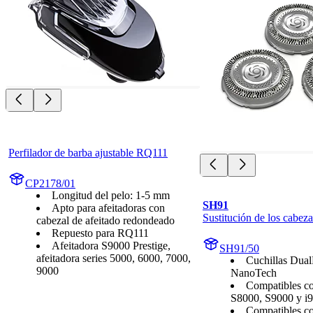
Perfilador de barba ajustable RQ111
CP2178/01
Longitud del pelo: 1-5 mm
SH91
Apto para afeitadoras con
Sustitución de los cabeza
cabezal de afeitado redondeado
Repuesto para RQ111
Afeitadora S9000 Prestige,
SH91/50
afeitadora series 5000, 6000, 7000,
Cuchillas Dual
9000
NanoTech
Compatibles con
S8000, S9000 y i
Compatibles co