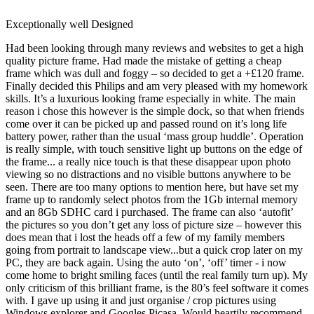
Exceptionally well Designed
Had been looking through many reviews and websites to get a high
quality picture frame. Had made the mistake of getting a cheap
frame which was dull and foggy – so decided to get a +£120 frame.
Finally decided this Philips and am very pleased with my homework
skills. It’s a luxurious looking frame especially in white. The main
reason i chose this however is the simple dock, so that when friends
come over it can be picked up and passed round on it’s long life
battery power, rather than the usual ‘mass group huddle’. Operation
is really simple, with touch sensitive light up buttons on the edge of
the frame... a really nice touch is that these disappear upon photo
viewing so no distractions and no visible buttons anywhere to be
seen. There are too many options to mention here, but have set my
frame up to randomly select photos from the 1Gb internal memory
and an 8Gb SDHC card i purchased. The frame can also ‘autofit’
the pictures so you don’t get any loss of picture size – however this
does mean that i lost the heads off a few of my family members
going from portrait to landscape view...but a quick crop later on my
PC, they are back again. Using the auto ‘on’, ‘off’ timer - i now
come home to bright smiling faces (until the real family turn up). My
only criticism of this brilliant frame, is the 80’s feel software it comes
with. I gave up using it and just organise / crop pictures using
Windows explorer and Googles Picasa. Would heartily recommend