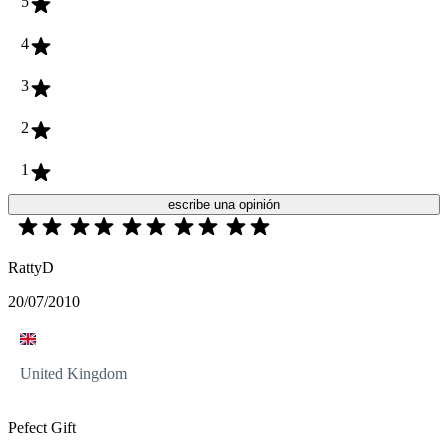
5
4
3
2
1
escribe una opinión
RattyD
20/07/2010
United Kingdom
Pefect Gift