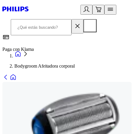
Paga con Klarna
R
Bodygroom Afeitadora corporal