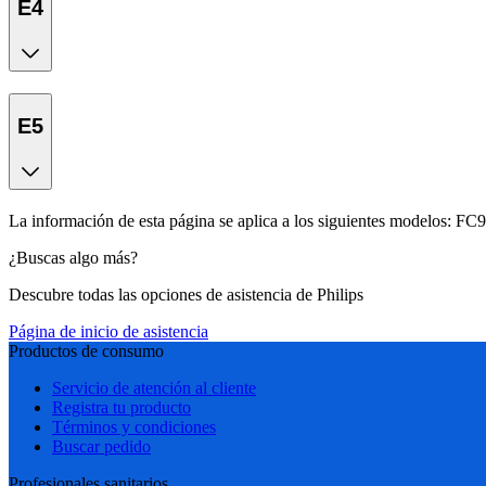
E4
E5
La información de esta página se aplica a los siguientes modelos:
FC9
¿Buscas algo más?
Descubre todas las opciones de asistencia de Philips
Página de inicio de asistencia
Productos de consumo
Servicio de atención al cliente
Registra tu producto
Términos y condiciones
Buscar pedido
Profesionales sanitarios