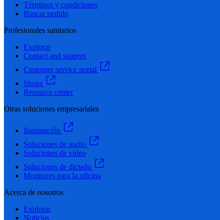
Términos y condiciones
Buscar pedido
Profesionales sanitarios
Explorar
Contact and support
Customer service portal
Shops
Resource center
Otras soluciones empresariales
Iluminación
Soluciones de audio
Soluciones de vídeo
Soluciones de dictado
Monitores para la oficina
Acerca de nosotros
Explorar
Noticias