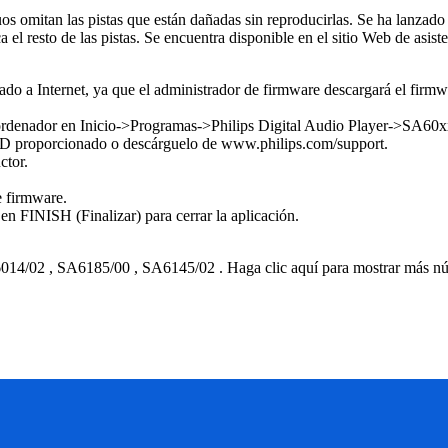
os omitan las pistas que están dañadas sin reproducirlas. Se ha lanzad
l resto de las pistas. Se encuentra disponible en el sitio Web de asist
o a Internet, ya que el administrador de firmware descargará el firmwar
 el ordenador en Inicio->Programas->Philips Digital Audio Player->SA
l CD proporcionado o descárguelo de www.philips.com/support.
ctor.
e firmware.
en FINISH (Finalizar) para cerrar la aplicación.
014/02
,
SA6185/00
,
SA6145/02
.
Haga clic aquí para mostrar más n