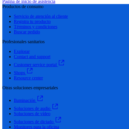
Página de inicio de asistencia
Productos de consumo
Servicio de atención al cliente
Registra tu producto
Términos y condiciones
Buscar pedido
Profesionales sanitarios
Explorar
Contact and support
Customer service portal
Shops
Resource center
Otras soluciones empresariales
Iluminación
Soluciones de audio
Soluciones de vídeo
Soluciones de dictado
Monitores para la oficina