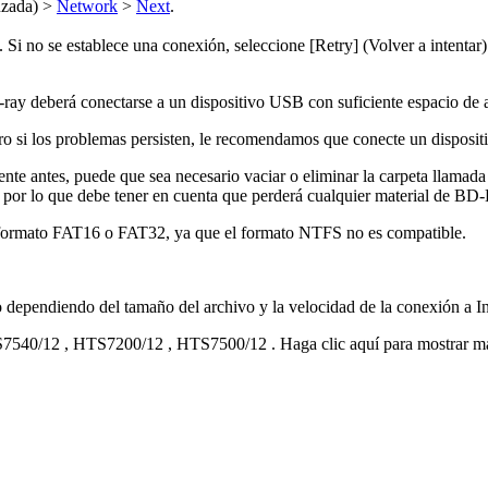
nzada) >
Network
>
Next
.
t. Si no se establece una conexión, seleccione [Retry] (Volver a intentar
u-ray deberá conectarse a un dispositivo USB con suficiente espacio de
ro si los problemas persisten, le recomendamos que conecte un dispos
nte antes, puede que sea necesario vaciar o eliminar la carpeta llam
por lo que debe tener en cuenta que perderá cualquier material de BD-
n formato FAT16 o FAT32, ya que el formato NTFS no es compatible.
dependiendo del tamaño del archivo y la velocidad de la conexión a In
7540/12
,
HTS7200/12
,
HTS7500/12
.
Haga clic aquí para mostrar 