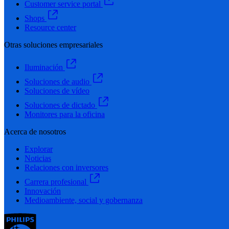
Customer service portal
Shops
Resource center
Otras soluciones empresariales
Iluminación
Soluciones de audio
Soluciones de vídeo
Soluciones de dictado
Monitores para la oficina
Acerca de nosotros
Explorar
Noticias
Relaciones con inversores
Carrera profesional
Innovación
Medioambiente, social y gobernanza