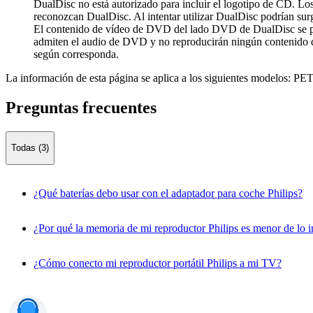
DualDisc no está autorizado para incluir el logotipo de CD. Lo
reconozcan DualDisc. Al intentar utilizar DualDisc podrían surg
El contenido de vídeo de DVD del lado DVD de DualDisc se pu
admiten el audio de DVD y no reproducirán ningún contenido d
según corresponda.
La información de esta página se aplica a los siguientes modelos:
PET
Preguntas frecuentes
Todas (3)
¿Qué baterías debo usar con el adaptador para coche Philips?
¿Por qué la memoria de mi reproductor Philips es menor de lo 
¿Cómo conecto mi reproductor portátil Philips a mi TV?