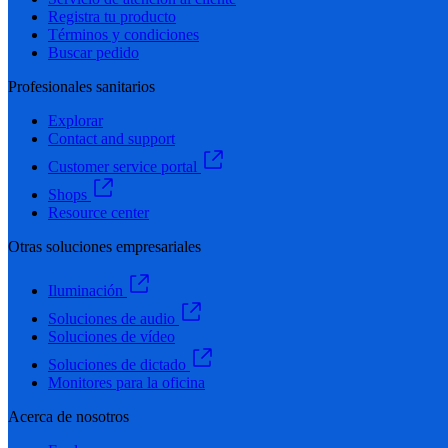
Registra tu producto
Términos y condiciones
Buscar pedido
Profesionales sanitarios
Explorar
Contact and support
Customer service portal
Shops
Resource center
Otras soluciones empresariales
Iluminación
Soluciones de audio
Soluciones de vídeo
Soluciones de dictado
Monitores para la oficina
Acerca de nosotros