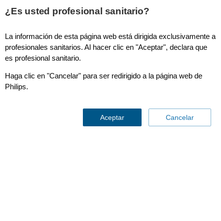
This page is also available in
United States (English)
¿Es usted profesional sanitario?
La información de esta página web está dirigida exclusivamente a
profesionales sanitarios. Al hacer clic en "Aceptar", declara que
es profesional sanitario.
Articles in Healthcare Transformation
Haga clic en "Cancelar" para ser redirigido a la página web de
Philips.
Aceptar
Cancelar
‹ All insights